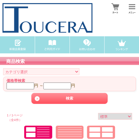
商品検索
価格帯検索
円 ～
円
1 / 1ページ
（全4件）