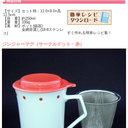
■ 商品仕様
【サイズ】セット時：11.0×9.0×高
11.5cm
【容 量】約250ml
【重 量】330g
【素 材】ポット(磁器)
金網茶漉し(18-8ステンレ
すぐ作れる簡単レシピ集！
ス)
ジンジャーマグ（サークルドット・赤）