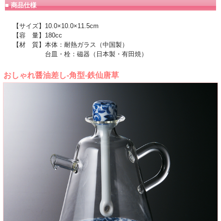
■ 商品仕様
【サイズ】10.0×10.0×11.5cm
【容 量】180cc
【材 質】本体：耐熱ガラス（中国製）
台皿・栓：磁器（日本製・有田焼）
おしゃれ醤油差し-角型-鉄仙唐草