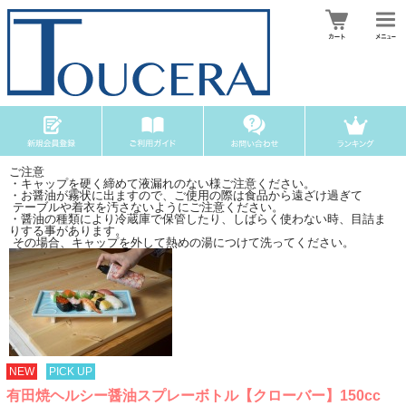
ご注意
・キャップを硬く締めて液漏れのない様ご注意ください。
・お醤油が霧状に出ますので、ご使用の際は食品から遠ざけ過ぎて
テーブルや着衣を汚さないようにご注意ください。
・醤油の種類により冷蔵庫で保管したり、しばらく使わない時、目詰ま
りする事があります。
その場合、キャップを外して熱めの湯につけて洗ってください。
NEW
PICK UP
有田焼ヘルシー醤油スプレーボトル【クローバー】150cc