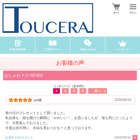
お客様の声
おしゃれマグ-IW-002
1 / 4ページ（全36件）
1
2
3
4
次へ
2020/05/10
ym様
母の日のプレゼントとして買いました。
私自身も、箱を開けた瞬間に「かわいい！」を思いましたが、母も同じだったよう
で、大変喜んでおりました。
今度は自分用に、水仙を買おうかな？と思っております。
お店からのコメント
2020/05/11