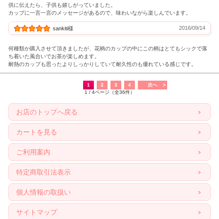
供に伝えたら、子供も嬉しがっていました。
カップに一言一言のメッセージがあるので、味わいながら楽しんでいます。
2016/09/14
sankiti様
何種類か購入させて頂きましたが、花柄のカップの中にこの柄はとてもシックで落
ち着いた風合いでお茶が楽しめます。
耐熱のカップも思ったよりしっかりしていて耐久性のも優れている感じです。
1
2
3
4
次へ
1 / 4ページ（全36件）
お店のトップへ戻る
カートを見る
ご利用案内
特定商取引法表示
個人情報の取扱い
サイトマップ