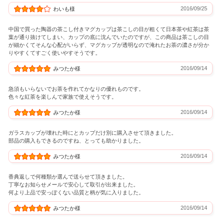
2016/09/25
わいも様
中国で買った陶器の茶こし付きマグカップは茶こしの目が粗くて日本茶や紅茶は茶
葉が通り抜けてしまい、カップの底に沈んでいたのですが、この商品は茶こしの目
が細かくてそんな心配がいらず、マグカップが透明なので淹れたお茶の濃さが分か
りやすくてすごく使いやすそうです。
2016/09/14
みつたか様
急須もいらないでお茶を作れてかなりの優れものです。
色々な紅茶を楽しんで家族で使えそうです。
2016/09/14
みつたか様
ガラスカップが壊れた時にとカップだけ別に購入させて頂きました。
部品の購入もできるのですね、とっても助かりました。
2016/09/14
みつたか様
香典返しで何種類か選んで送らせて頂きました。
丁寧なお知らせメールで安心して取引が出来ました。
何より上品で安っぽくない品質と柄が気に入りました。
2016/09/14
みつたか様