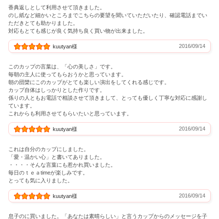
香典返しとして利用させて頂きました。
のし紙など細かいところまでこちらの要望を聞いていただいたり、確認電話までい
ただきとても助かりました。
対応もとても感じが良く気持ち良く買い物が出来ました。
2016/09/14
kuutyan様
このカップの言葉は、「心の美しさ」です。
毎朝の主人に使ってもらおうかと思っています。
朝の団欒にこのカップがとても楽しい演出をしてくれる感じです。
カップ自体はしっかりとした作りです。
係りの人ともお電話で相談させて頂きまして、とっても優しく丁寧な対応に感謝し
ています。
これからも利用させてもらいたいと思っています。
2016/09/14
kuutyan様
これは自分のカップにしました。
「愛・温かい心」と書いてありました。
・・・・そんな言葉にも惹かれ買いました。
毎日のｔｅａtimeが楽しみです。
とっても気に入りました。
2016/09/14
kuutyan様
息子のに買いました。「あなたは素晴らしい」と言うカップからのメッセージを子