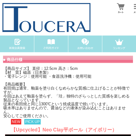
■ 商品仕様
【商品サイズ】 直径：12.5cm 高さ：5cm
【材 質】磁器（日本製）
・電子レンジ：使用可能 ・食器洗浄機：使用可能
【商品概要】
有田焼は通常、釉薬を塗り白くなめらかな質感に仕上げることが特徴で
すが、
今回はあえて釉薬を塗らず、「珪」独特のざらっとした質感を楽しめる
製品となっています。
従来の有田焼と同じ1300℃という焼成温度で焼いています。
吸水率はありませんので、醤油などの液体が染み込むことはありませ
ん。
安心してご使用ください。
NEW
PICK UP
【Upcycled】Neo Clay平ボール（アイボリー）